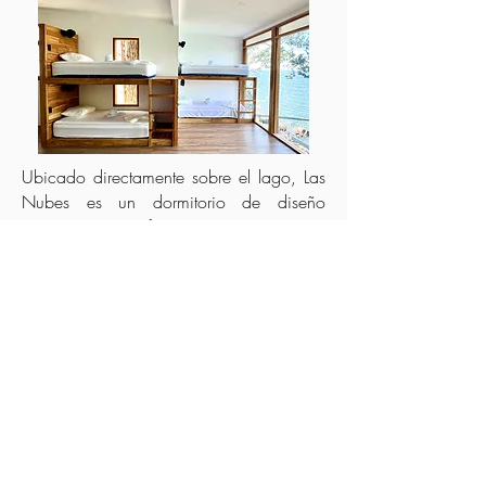
Ubicado directamente sobre el lago, Las
Nubes es un dormitorio de diseño
reciente que ofrece una experiencia
única. Sus vistas panorámicas, donde el
cielo se encuentra con el agua, crean un
entorno sereno y memorable.
Ideal para el descanso, este espacio
invita a desconectarse y disfrutar
plenamente de la belleza natural que lo
rodea.
BOOK NOW