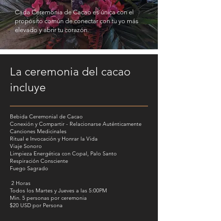
Cada Ceremonia de Cacao es única con el
propósito común de conectar con tu yo más
elevado y abrir tu corazón.
La ceremonia del cacao
incluye
Bebida Ceremonial de Cacao
Conexión y Compartir - Relacionarse Auténticamente
Canciones Medicinales
Ritual e Invocación y Honrar la Vida
Viaje Sonoro
Limpieza Energética con Copal, Palo Santo
Respiración Consciente
Fuego Sagrado
2 Horas
Todos los Martes y Jueves a las 5:00PM
Min. 5 personas por ceremonia
$20 USD por Persona