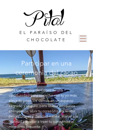
EL PARAÍSO DEL
CHOCOLATE
Participar en una
ceremonia del cacao
Una Ceremonia de Cacao es una
oportunidad para conectar con tu yo más
elevado y con los demás en un espacio
sagrado y seguro, para liberar bloqueos
energéticos, abrir tu corazón para recibir
percepciones y claridad mental, invitar a la
gratitud y ayudar a traer tu conciencia al
momento presente.